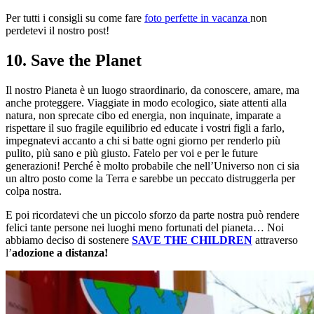
Per tutti i consigli su come fare
foto perfette in vacanza
non
perdetevi il nostro post!
10. Save the Planet
Il nostro Pianeta è un luogo straordinario, da conoscere, amare, ma
anche proteggere. Viaggiate in modo ecologico, siate attenti alla
natura, non sprecate cibo ed energia, non inquinate, imparate a
rispettare il suo fragile equilibrio ed educate i vostri figli a farlo,
impegnatevi accanto a chi si batte ogni giorno per renderlo più
pulito, più sano e più giusto. Fatelo per voi e per le future
generazioni! Perché è molto probabile che nell’Universo non ci sia
un altro posto come la Terra e sarebbe un peccato distruggerla per
colpa nostra.
E poi ricordatevi che un piccolo sforzo da parte nostra può rendere
felici tante persone nei luoghi meno fortunati del pianeta… Noi
abbiamo deciso di sostenere
SAVE THE CHILDREN
attraverso
l’
adozione a distanza!