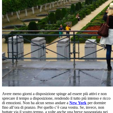
Avere meno giorni a disposizione spinge ad essere più attivi e non
sprecare il tempo a disposizione, rendendo il tutto più intenso e ricco
di emozioni. Non ha alcun senso andare a
New York
per dormire
fino all’ora di pranzo. Per quello c’è casa vostra. Se, invece, non
buttate via il vostro tempo, a volte anche una breve passeggiata nei