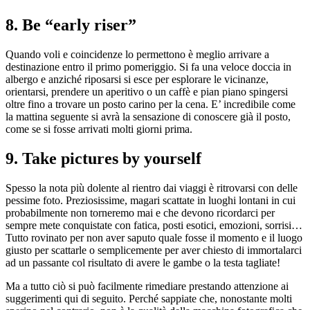
8. Be “early riser”
Quando voli e coincidenze lo permettono è meglio arrivare a
destinazione entro il primo pomeriggio. Si fa una veloce doccia in
albergo e anziché riposarsi si esce per esplorare le vicinanze,
orientarsi, prendere un aperitivo o un caffè e pian piano spingersi
oltre fino a trovare un posto carino per la cena. E’ incredibile come
la mattina seguente si avrà la sensazione di conoscere già il posto,
come se si fosse arrivati molti giorni prima.
9. Take pictures by yourself
Spesso la nota più dolente al rientro dai viaggi è ritrovarsi con delle
pessime foto. Preziosissime, magari scattate in luoghi lontani in cui
probabilmente non torneremo mai e che devono ricordarci per
sempre mete conquistate con fatica, posti esotici, emozioni, sorrisi…
Tutto rovinato per non aver saputo quale fosse il momento e il luogo
giusto per scattarle o semplicemente per aver chiesto di immortalarci
ad un passante col risultato di avere le gambe o la testa tagliate!
Ma a tutto ciò si può facilmente rimediare prestando attenzione ai
suggerimenti qui di seguito. Perché sappiate che, nonostante molti