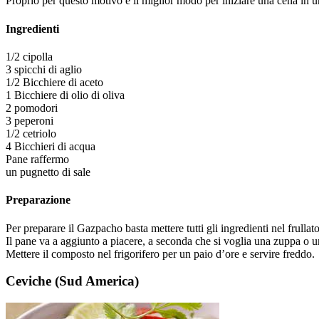
Proprio per questo motivo è il miglior modo per iniziare una cena in un
Ingredienti
1/2 cipolla
3 spicchi di aglio
1/2 Bicchiere di aceto
1 Bicchiere di olio di oliva
2 pomodori
3 peperoni
1/2 cetriolo
4 Bicchieri di acqua
Pane raffermo
un pugnetto di sale
Preparazione
Per preparare il Gazpacho basta mettere tutti gli ingredienti nel frullat
Il pane va a aggiunto a piacere, a seconda che si voglia una zuppa o u
Mettere il composto nel frigorifero per un paio d’ore e servire freddo.
Ceviche (Sud America)