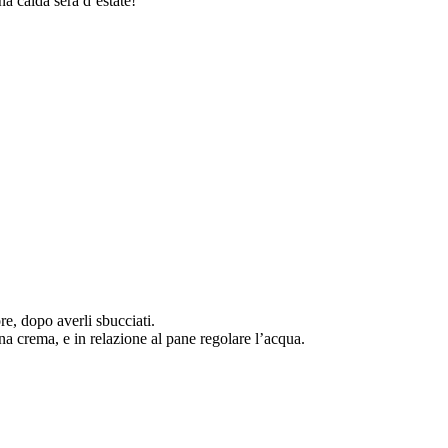
a calda sera d’estate!
ore, dopo averli sbucciati.
na crema, e in relazione al pane regolare l’acqua.