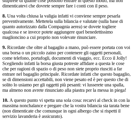
stupirete di quante cose possono entrare in questo modo, ma non
dimenticatevi che dovrete sempre fare i conti con il peso.
8.
Una volta chiusa la valigia infatti vi conviene sempre pesarla
preventivamente. Mettetela sulla bilancia e valutate (sulla base di
quanto autorizzato dalla Compagnia aerea) se dovete togliere
qualcosa e se invece potete aggiungere quel benedettissimo
maglioncino a cui proprio non volevate rinunciare.
9.
Ricordate che oltre al bagaglio a mano, può essere portata con voi
una borsa o un piccolo zaino per contenere gli oggetti personali,
come telefono, portafogli, documenti di viaggio, ecc. Ecco il Jolly!
Scegliendo infatti la borsa giusta potreste affidare a questa le cose
che per ragioni di spazio o di peso non siete proprio riusciti a far
entrare nel bagaglio principale. Ricordate infatti che questo bagaglio,
se di dimensioni accettabili, non viene pesato ed è per questo che di
solito lo usiamo per gli oggetti più pesanti: vi lusserete una spalla,
ma almeno non avrete rinunciato alla piastra per la messa in piega!
10.
A questo punto vi spetta una sola cosa: recarvi al check in con la
massima nonchalance e pregare che la vostra bilancia sia tarata bene
(non dimenticate che comunque in ogni albergo che si rispetti il
servizio lavanderia è assicurato).