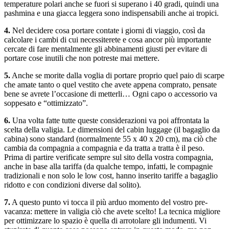
temperature polari anche se fuori si superano i 40 gradi, quindi una
pashmina e una giacca leggera sono indispensabili anche ai tropici.
4.
Nel decidere cosa portare contate i giorni di viaggio, così da
calcolare i cambi di cui necessiterete e cosa ancor più importante
cercate di fare mentalmente gli abbinamenti giusti per evitare di
portare cose inutili che non potreste mai mettere.
5.
Anche se morite dalla voglia di portare proprio quel paio di scarpe
che amate tanto o quel vestito che avete appena comprato, pensate
bene se avrete l’occasione di metterli… Ogni capo o accessorio va
soppesato e “ottimizzato”.
6.
Una volta fatte tutte queste considerazioni va poi affrontata la
scelta della valigia. Le dimensioni del cabin luggage (il bagaglio da
cabina) sono standard (normalmente 55 x 40 x 20 cm), ma ciò che
cambia da compagnia a compagnia e da tratta a tratta è il peso.
Prima di partire verificate sempre sul sito della vostra compagnia,
anche in base alla tariffa (da qualche tempo, infatti, le compagnie
tradizionali e non solo le low cost, hanno inserito tariffe a bagaglio
ridotto e con condizioni diverse dal solito).
7.
A questo punto vi tocca il più arduo momento del vostro pre-
vacanza: mettere in valigia ciò che avete scelto! La tecnica migliore
per ottimizzare lo spazio è quella di arrotolare gli indumenti. Vi