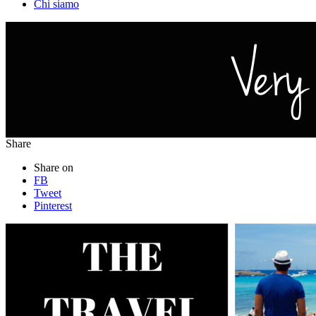
Chi siamo
Share
Share on
FB
Tweet
Pinterest