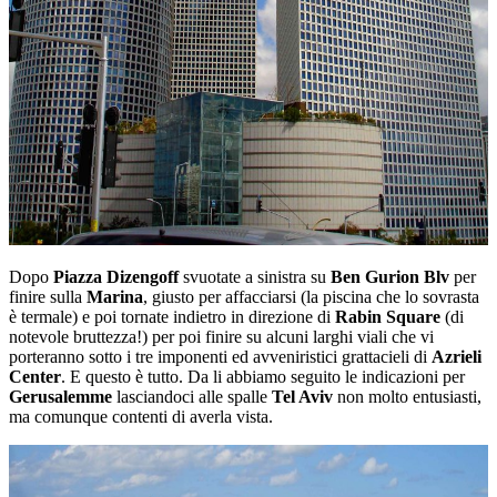
Dopo
Piazza Dizengoff
svuotate a sinistra su
Ben Gurion Blv
per
finire sulla
Marina
, giusto per affacciarsi (la piscina che lo sovrasta
è termale) e poi tornate indietro in direzione di
Rabin Square
(di
notevole bruttezza!) per poi finire su alcuni larghi viali che vi
porteranno sotto i tre imponenti ed avveniristici grattacieli di
Azrieli
Center
. E questo è tutto. Da li abbiamo seguito le indicazioni per
Gerusalemme
lasciandoci alle spalle
Tel Aviv
non molto entusiasti,
ma comunque contenti di averla vista.