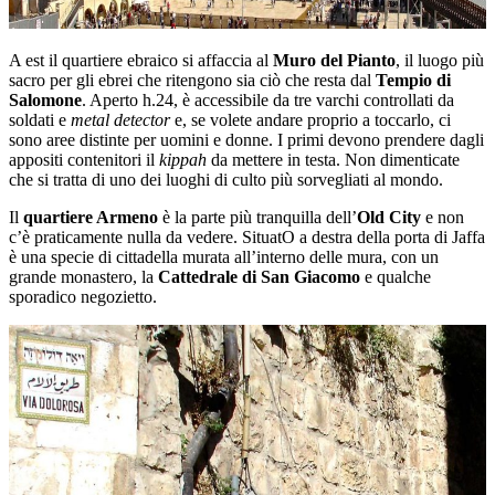
A est il quartiere ebraico si affaccia al
Muro del Pianto
, il luogo più
sacro per gli ebrei che ritengono sia ciò che resta dal
Tempio di
Salomone
. Aperto h.24, è accessibile da tre varchi controllati da
soldati e
metal detector
e, se volete andare proprio a toccarlo, ci
sono aree distinte per uomini e donne. I primi devono prendere dagli
appositi contenitori il
kippah
da mettere in testa. Non dimenticate
che si tratta di uno dei luoghi di culto più sorvegliati al mondo.
Il
quartiere Armeno
è la parte più tranquilla dell’
Old City
e non
c’è praticamente nulla da vedere. SituatO a destra della porta di Jaffa
è una specie di cittadella murata all’interno delle mura, con un
grande monastero, la
Cattedrale di San Giacomo
e qualche
sporadico negozietto.