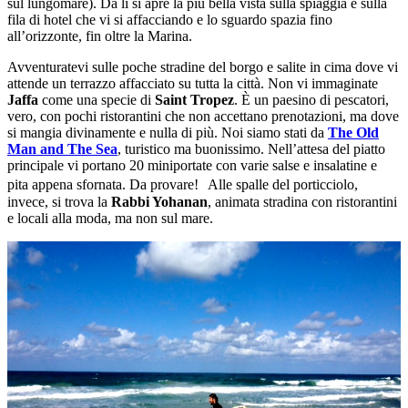
sul lungomare). Da lì si apre la più bella vista sulla spiaggia e sulla
fila di hotel che vi si affacciando e lo sguardo spazia fino
all’orizzonte, fin oltre la Marina.
Avventuratevi sulle poche stradine del borgo e salite in cima dove vi
attende un terrazzo affacciato su tutta la città. Non vi immaginate
Jaffa
come una specie di
Saint Tropez
. È un paesino di pescatori,
vero, con pochi ristorantini che non accettano prenotazioni, ma dove
si mangia divinamente e nulla di più. Noi siamo stati da
The Old
Man and The Sea
, turistico ma buonissimo. Nell’attesa del piatto
principale vi portano 20 miniportate con varie salse e insalatine e
pita appena sfornata. Da provare! Alle spalle del porticciolo,
invece, si trova la
Rabbi Yohanan
, animata stradina con ristorantini
e locali alla moda, ma non sul mare.