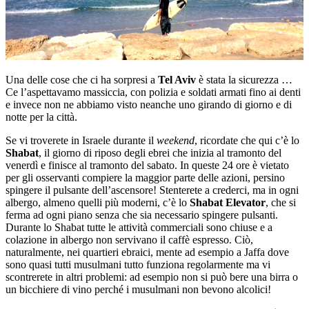
Una delle cose che ci ha sorpresi a
Tel Aviv
è stata la sicurezza …
Ce l’aspettavamo massiccia, con polizia e soldati armati fino ai denti
e invece non ne abbiamo visto neanche uno girando di giorno e di
notte per la città.
Se vi troverete in Israele durante il
weekend
, ricordate che qui c’è lo
Shabat
, il giorno di riposo degli ebrei che inizia al tramonto del
venerdì e finisce al tramonto del sabato. In queste 24 ore è vietato
per gli osservanti compiere la maggior parte delle azioni, persino
spingere il pulsante dell’ascensore! Stenterete a crederci, ma in ogni
albergo, almeno quelli più moderni, c’è lo
Shabat Elevator
, che si
ferma ad ogni piano senza che sia necessario spingere pulsanti.
Durante lo Shabat tutte le attività commerciali sono chiuse e a
colazione in albergo non servivano il caffè espresso. Ciò,
naturalmente, nei quartieri ebraici, mente ad esempio a Jaffa dove
sono quasi tutti musulmani tutto funziona regolarmente ma vi
scontrerete in altri problemi: ad esempio non si può bere una birra o
un bicchiere di vino perché i musulmani non bevono alcolici!