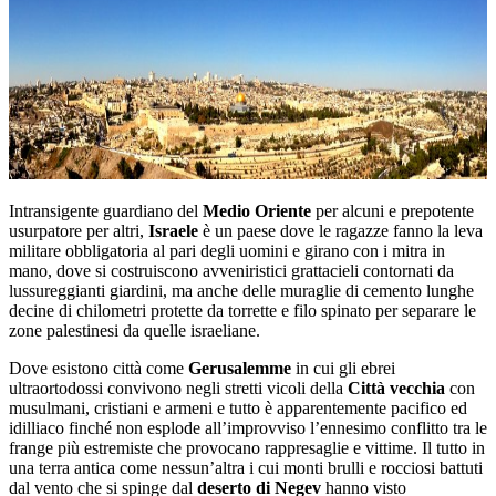
Intransigente guardiano del
Medio Oriente
per alcuni e prepotente
usurpatore per altri,
Israele
è un paese dove le ragazze fanno la leva
militare obbligatoria al pari degli uomini e girano con i mitra in
mano, dove si costruiscono avveniristici grattacieli contornati da
lussureggianti giardini, ma anche delle muraglie di cemento lunghe
decine di chilometri protette da torrette e filo spinato per separare le
zone palestinesi da quelle israeliane.
Dove esistono città come
Gerusalemme
in cui gli ebrei
ultraortodossi convivono negli stretti vicoli della
Città vecchia
con
musulmani, cristiani e armeni e tutto è apparentemente pacifico ed
idilliaco finché non esplode all’improvviso l’ennesimo conflitto tra le
frange più estremiste che provocano rappresaglie e vittime. Il tutto in
una terra antica come nessun’altra i cui monti brulli e rocciosi battuti
dal vento che si spinge dal
deserto di Negev
hanno visto