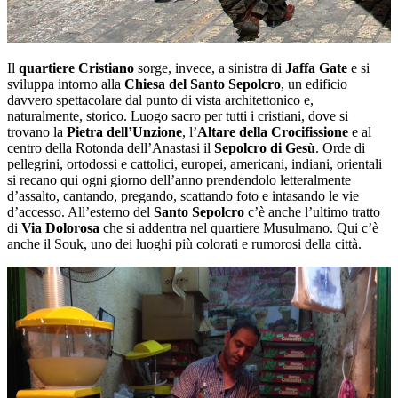
Il
quartiere Cristiano
sorge, invece, a sinistra di
Jaffa Gate
e si
sviluppa intorno alla
Chiesa del Santo Sepolcro
, un edificio
davvero spettacolare dal punto di vista architettonico e,
naturalmente, storico. Luogo sacro per tutti i cristiani, dove si
trovano la
Pietra dell’Unzione
, l’
Altare della Crocifissione
e al
centro della Rotonda dell’Anastasi il
Sepolcro di Gesù
. Orde di
pellegrini, ortodossi e cattolici, europei, americani, indiani, orientali
si recano qui ogni giorno dell’anno prendendolo letteralmente
d’assalto, cantando, pregando, scattando foto e intasando le vie
d’accesso. All’esterno del
Santo Sepolcro
c’è anche l’ultimo tratto
di
Via Dolorosa
che si addentra nel quartiere Musulmano. Qui c’è
anche il Souk, uno dei luoghi più colorati e rumorosi della città.