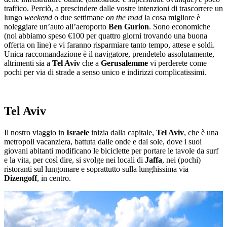
traffico. Perciò, a prescindere dalle vostre intenzioni di trascorrere un
lungo
weekend
o due settimane
on the road
la cosa migliore è
noleggiare un’auto all’aeroporto
Ben Gurion
. Sono economiche
(noi abbiamo speso €100 per quattro giorni trovando una buona
offerta on line) e vi faranno risparmiare tanto tempo, attese e soldi.
Unica raccomandazione è il navigatore, prendetelo assolutamente,
altrimenti sia a
Tel Aviv
che a
Gerusalemme
vi perderete come
pochi per via di strade a senso unico e indirizzi complicatissimi.
Tel Aviv
Il nostro viaggio in
Israele
inizia dalla capitale,
Tel Aviv
, che è una
metropoli vacanziera, battuta dalle onde e dal sole, dove i suoi
giovani abitanti modificano le biciclette per portare le tavole da surf
e la vita, per così dire, si svolge nei locali di
Jaffa
, nei (pochi)
ristoranti sul lungomare e soprattutto sulla lunghissima via
Dizengoff
, in centro.