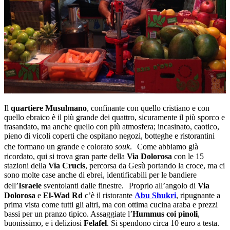
Il
quartiere Musulmano
, confinante con quello cristiano e con
quello ebraico è il più grande dei quattro, sicuramente il più sporco e
trasandato, ma anche quello con più atmosfera; incasinato, caotico,
pieno di vicoli coperti che ospitano negozi, botteghe e ristorantini
che formano un grande e colorato
souk
. Come abbiamo già
ricordato, qui si trova gran parte della
Via Dolorosa
con le 15
stazioni della
Via Crucis
, percorsa da Gesù portando la croce, ma ci
sono molte case anche di ebrei, identificabili per le bandiere
dell’
Israele
sventolanti dalle finestre. Proprio all’angolo di
Via
Dolorosa
e
El-Wad Rd
c’è il ristorante
Abu Shukri
, ripugnante a
prima vista come tutti gli altri, ma con ottima cucina araba e prezzi
bassi per un pranzo tipico. Assaggiate l’
Hummus coi pinoli
,
buonissimo, e i deliziosi
Felafel
. Si spendono circa 10 euro a testa.