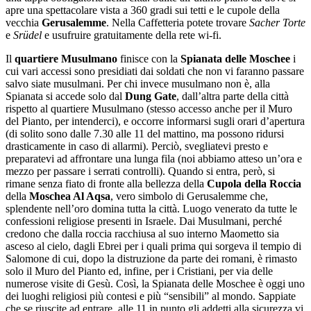
apre una spettacolare vista a 360 gradi sui tetti e le cupole della
vecchia
Gerusalemme
. Nella Caffetteria potete trovare
Sacher Torte
e
Srüdel
e usufruire gratuitamente della rete wi-fi.
Il
quartiere Musulmano
finisce con la
Spianata delle Moschee
i
cui vari accessi sono presidiati dai soldati che non vi faranno passare
salvo siate musulmani. Per chi invece musulmano non è, alla
Spianata si accede solo dal
Dung Gate
, dall’altra parte della città
rispetto al quartiere Musulmano (stesso accesso anche per il Muro
del Pianto, per intenderci), e occorre informarsi sugli orari d’apertura
(di solito sono dalle 7.30 alle 11 del mattino, ma possono ridursi
drasticamente in caso di allarmi). Perciò, svegliatevi presto e
preparatevi ad affrontare una lunga fila (noi abbiamo atteso un’ora e
mezzo per passare i serrati controlli). Quando si entra, però, si
rimane senza fiato di fronte alla bellezza della
Cupola della Roccia
della
Moschea Al Aqsa
, vero simbolo di Gerusalemme che,
splendente nell’oro domina tutta la città. Luogo venerato da tutte le
confessioni religiose presenti in Israele. Dai Musulmani, perché
credono che dalla roccia racchiusa al suo interno Maometto sia
asceso al cielo, dagli Ebrei per i quali prima qui sorgeva il tempio di
Salomone di cui, dopo la distruzione da parte dei romani, è rimasto
solo il Muro del Pianto ed, infine, per i Cristiani, per via delle
numerose visite di Gesù. Così, la Spianata delle Moschee è oggi uno
dei luoghi religiosi più contesi e più “sensibili” al mondo. Sappiate
che se riuscite ad entrare, alle 11 in punto gli addetti alla sicurezza vi