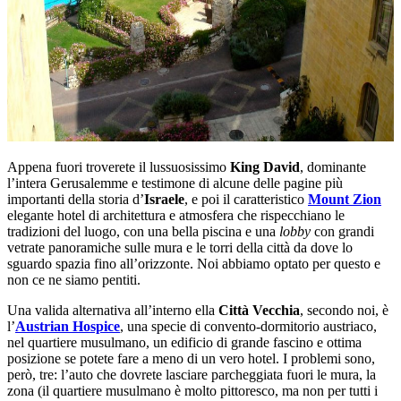
Appena fuori troverete il lussuosissimo
King David
, dominante
l’intera Gerusalemme e testimone di alcune delle pagine più
importanti della storia d’
Israele
, e poi il caratteristico
Mount Zion
elegante hotel di architettura e atmosfera che rispecchiano le
tradizioni del luogo, con una bella piscina e una
lobby
con grandi
vetrate panoramiche sulle mura e le torri della città da dove lo
sguardo spazia fino all’orizzonte. Noi abbiamo optato per questo e
non ce ne siamo pentiti.
Una valida alternativa all’interno ella
Città Vecchia
, secondo noi, è
l’
Austrian Hospice
, una specie di convento-dormitorio austriaco,
nel quartiere musulmano, un edificio di grande fascino e ottima
posizione se potete fare a meno di un vero hotel. I problemi sono,
però, tre: l’auto che dovrete lasciare parcheggiata fuori le mura, la
zona (il quartiere musulmano è molto pittoresco, ma non per tutti i