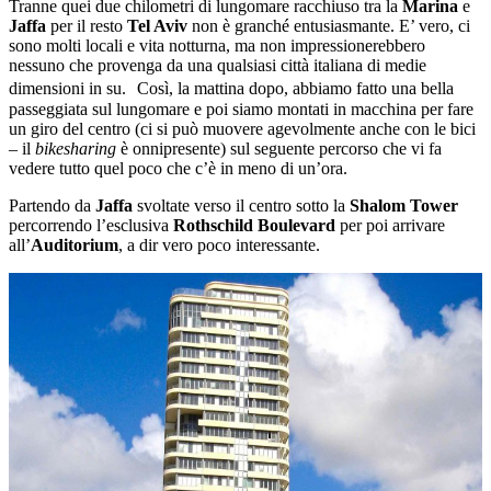
Tranne quei due chilometri di lungomare racchiuso tra la
Marina
e
Jaffa
per il resto
Tel Aviv
non è granché entusiasmante. E’ vero, ci
sono molti locali e vita notturna, ma non impressionerebbero
nessuno che provenga da una qualsiasi città italiana di medie
dimensioni in su. Così, la mattina dopo, abbiamo fatto una bella
passeggiata sul lungomare e poi siamo montati in macchina per fare
un giro del centro (ci si può muovere agevolmente anche con le bici
– il
bikesharing
è onnipresente) sul seguente percorso che vi fa
vedere tutto quel poco che c’è in meno di un’ora.
Partendo da
Jaffa
svoltate verso il centro sotto la
Shalom Tower
percorrendo l’esclusiva
Rothschild Boulevard
per poi arrivare
all’
Auditorium
, a dir vero poco interessante.