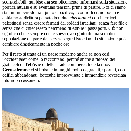
sconsigliabili, qui bisogna semplicemente informarsi sulla situazione
politica attuale e su eventuali tensioni prima di partire. Noi ci siamo
stati in un periodo tranquillo e pacifico, i controlli erano pochi e
abbiamo addirittura passato ben due
check-point
con i territori
palestinesi senza essere fermati dai soldati israeliani, senza fare file e
senza che ci chiedessero nemmeno di esibire i passaporti. Ciò non
significa che è sempre così e spesso, a seguito di una semplice
segnalazione da parte dei servizi segreti israeliani, la situazione può
cambiare drasticamente in poche ore.
Per il resto si tratta di un paese moderno anche se non così
“occidentale” come lo raccontano, perché anche a ridosso dei
grattaceli di
Tel Aviv
o delle strade commerciali della nuova
Gerusalemme
ci si imbatte in luoghi molto degradati, sporchi, con
edifici abbandonati, botteghe improvvisate e immondizia rovesciata
intorno ai cassonetti.