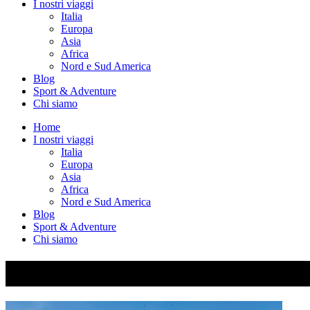
I nostri viaggi
Italia
Europa
Asia
Africa
Nord e Sud America
Blog
Sport & Adventure
Chi siamo
Home
I nostri viaggi
Italia
Europa
Asia
Africa
Nord e Sud America
Blog
Sport & Adventure
Chi siamo
IMG_9238